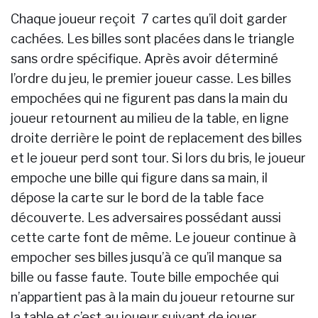
Chaque joueur reçoit 7 cartes qu’il doit garder
cachées. Les billes sont placées dans le triangle
sans ordre spécifique. Après avoir déterminé
l’ordre du jeu, le premier joueur casse. Les billes
empochées qui ne figurent pas dans la main du
joueur retournent au milieu de la table, en ligne
droite derrière le point de replacement des billes
et le joueur perd sont tour. Si lors du bris, le joueur
empoche une bille qui figure dans sa main, il
dépose la carte sur le bord de la table face
découverte. Les adversaires possédant aussi
cette carte font de même. Le joueur continue à
empocher ses billes jusqu’à ce qu’il manque sa
bille ou fasse faute. Toute bille empochée qui
n’appartient pas à la main du joueur retourne sur
la table et c’est au joueur suivant de jouer.