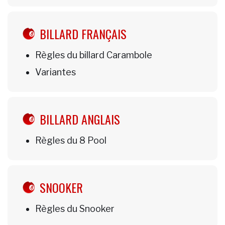
BILLARD FRANÇAIS
Règles du billard Carambole
Variantes
BILLARD ANGLAIS
Règles du 8 Pool
SNOOKER
Règles du Snooker