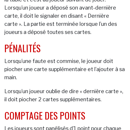
Lorsqu’un joueur a déposé son avant-dernière
carte, il doit le signaler en disant « Dernière
carte ». La partie est terminée lorsque l’un des
joueurs a déposé toutes ses cartes.
PÉNALITÉS
Lorsqu’une faute est commise, le joueur doit
piocher une carte supplémentaire et l’ajouter à sa
main.
Lorsqu’un joueur oublie de dire « dernière carte »,
il doit piocher 2 cartes supplémentaires.
COMPTAGE DES POINTS
Les joueurs sont panélisés d’1 point pour chaque