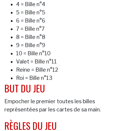
4 = Bille n°4
5 = Bille n°5
6 = Bille n°6
7 = Bille n°7
8 = Bille n°8
9 = Bille n°9
10 = Bille n°10
Valet = Bille n°11
Reine = Bille n°12
Roi = Bille n°13
BUT DU JEU
Empocher le premier toutes les billes
représentées par les cartes de sa main.
RÈGLES DU JEU